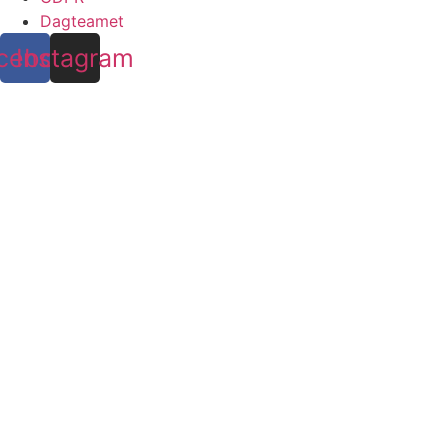
Dagteamet
cebook
Instagram